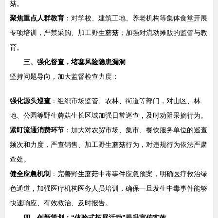
菇。
聚焦重点人群教育
：对学校、建筑工地、养老机构等集体食堂开展
专项培训，严禁采购、加工野生蘑菇；加强对流动摊贩的监管与教
育。
三、强化督查，堵塞风险隐患漏洞
坚持问题导向，加大监督检查力度：
强化源头巡查
：组织市场监管、农林、街道等部门，对山区、林
地、公园等野生蘑菇生长区域加强日常巡查，及时劝阻采摘行为。
紧盯流通消费环节
：加大对农贸市场、集市、餐饮服务单位的巡查
频次和力度，严查销售、加工野生蘑菇行为，对违规行为依法严肃
查处。
健全应急机制
：完善野生蘑菇中毒事件应急预案，明确医疗救治绿
色通道，加强医疗机构医务人员培训，确保一旦发生中毒事件能够
快速响应、有效救治、及时报告。
四、创新策划：“体验式拓展活动”提升宣传实效