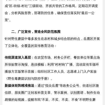
成“区-街镇-村社”三级联动、齐抓共管的工作格局。定期召开调度
会，分析风险形势，部署防控任务，确保责任落实到“最后一公
里”。
二、广泛宣传，营造全民防范氛围
针对野生蘑菇中毒多发生在农村和城乡结合部的特点，岳麓区开展
了立体化、全覆盖的宣传教育活动：
传统渠道深入基层
：在农贸市场、村务公开栏、餐饮单位等重点场
所张贴警示海报、悬挂横幅；利用“村村响”广播、流动宣传车循环
播放方言版警示音频；组织社区工作人员、志愿者上门入户发放
《野生毒蘑菇识别与防控手册》。
新媒体矩阵精准推送
：通过“指尖岳麓”等政务公众号、街道社区微
信群、朋友圈广泛转发科普文章、警示案例、识别图谱，制作生动
易懂的短视频，提醒市民“不采、不买、不卖、不食”不明野生蘑