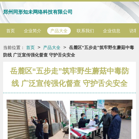
郑州同形知未网络科技有限公司
首页
企业简介
产品大全
联系我们
企业信息
访客
>
>
当前位置：
首页
产品大全
岳麓区“五步走”筑牢野生蘑菇中毒
防线 广泛宣传强化督查 守护舌尖安全
岳麓区“五步走”筑牢野生蘑菇中毒防
线 广泛宣传强化督查 守护舌尖安全