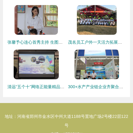
张馨予心连心首秀主持 生图曝出界，五官至上镜打造经典回忆
茂名员工户外一天活力拓展策划——体验式拓展之旅
清远“五个十”网络正能量精品揭晓 这些作品温暖人心，值得一看
300+水产产业链企业齐聚合肥渔博会 前沿科技赋能智慧渔业 多项重磅活动引发行业热议
地址：河南省郑州市金水区中州大道1188号置地广场2号楼22层122
号